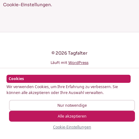
Cookie-Einstellungen.
© 2026 Tagfalter
Läuft mit
WordPress
Cookies
Impressum
Datenschutz
Cookie-Hinweis
Wir verwenden Cookies, um Ihre Erfahrung zu verbessern. Sie
können alle akzeptieren oder Ihre Auswahl verwalten.
AGB
Partner werden
Nur notwendige
Anmelden
Alle akzeptieren
Cookie-Einstellungen