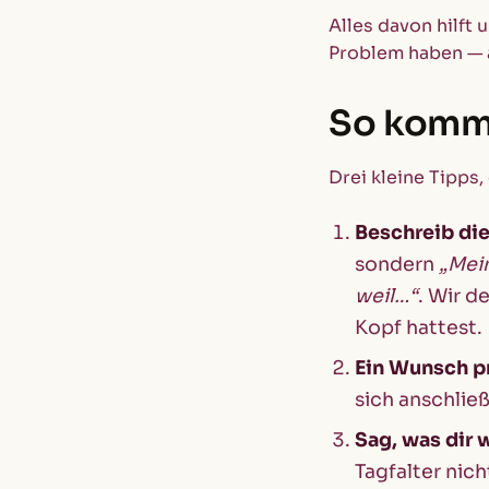
Alles davon hilft 
Problem haben — a
So kommt
Drei kleine Tipps,
Beschreib die
sondern
„Mei
weil…“
. Wir d
Kopf hattest.
Ein Wunsch p
sich anschlie
Sag, was dir w
Tagfalter nich