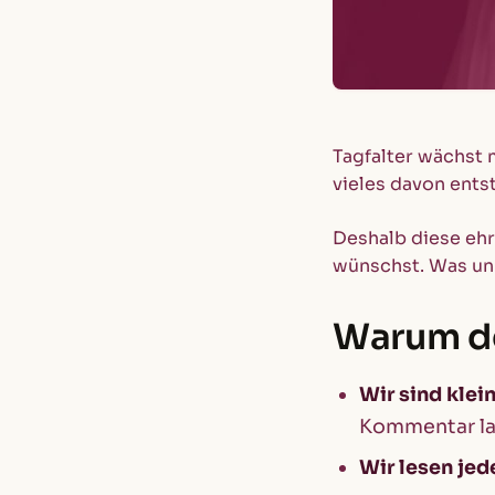
Tagfalter wächst 
vieles davon ents
Deshalb diese ehr
wünschst. Was unk
Warum de
Wir sind klein
Kommentar lan
Wir lesen je