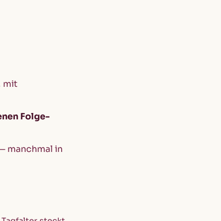
, mit
enen Folge-
n — manchmal in
 Tagfalter steckt