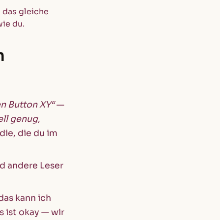
e das gleiche
ie du.
n
n Button XY“
—
ll genug,
die, die du im
d andere Leser
das kann ich
 ist okay — wir