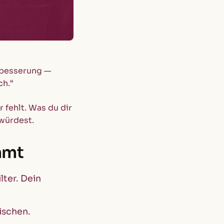
erbesserung —
ch.“
ir fehlt. Was du dir
 würdest.
mmt
lter. Dein
ischen.