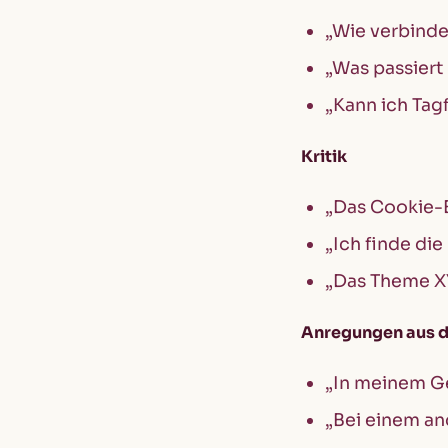
„Wie verbind
„Was passiert
„Kann ich Tag
Kritik
„Das Cookie-B
„Ich finde di
„Das Theme XY
Anregungen aus d
„In meinem Ge
„Bei einem an